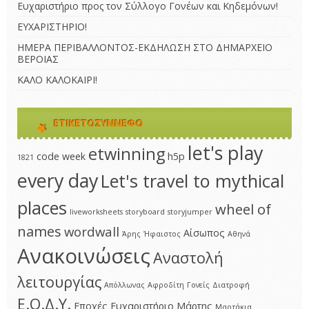
Ευχαριστήριο προς τον Σύλλογο Γονέων και Κηδεμόνων!
ΕΥΧΑΡΙΣΤΗΡΙΟ!
ΗΜΕΡΑ ΠΕΡΙΒΑΛΛΟΝΤΟΣ-ΕΚΔΗΛΩΣΗ ΣΤΟ ΔΗΜΑΡΧΕΙΟ
ΒΕΡΟΙΑΣ
ΚΑΛΟ ΚΑΛΟΚΑΙΡΙ!
ΕΤΙΚΕΤΟΣΎΝΝΕΦΟ
let's play
etwinning
code week
h5p
1821
every day
Let's travel to mythical
places
wheel of
liveworksheets
storyboard
storyjumper
names
wordwall
Αίσωπος
Άρης
Ήφαιστος
Αθηνά
Ανακοινώσεις
Αναστολή
λειτουργίας
Απόλλωνας
Αφροδίτη
Γονείς
Διατροφή
Ε.Ο.Δ.Υ.
Εποχές
Ευχαριστήριο
Μάρτης
Μαρτάκια