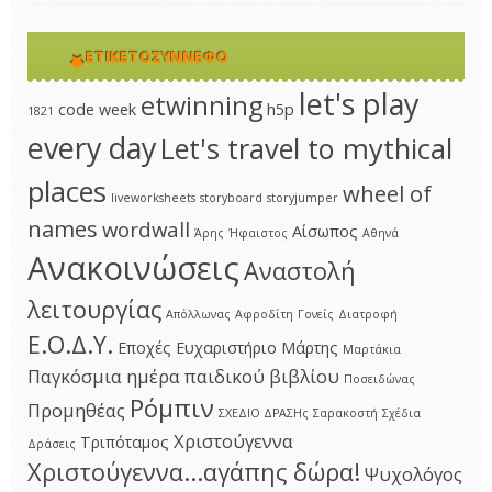
ΕΤΙΚΕΤΟΣΎΝΝΕΦΟ
let's play
etwinning
code week
h5p
1821
every day
Let's travel to mythical
places
wheel of
liveworksheets
storyboard
storyjumper
names
wordwall
Αίσωπος
Άρης
Ήφαιστος
Αθηνά
Ανακοινώσεις
Αναστολή
λειτουργίας
Απόλλωνας
Αφροδίτη
Γονείς
Διατροφή
Ε.Ο.Δ.Υ.
Εποχές
Ευχαριστήριο
Μάρτης
Μαρτάκια
Παγκόσμια ημέρα παιδικού βιβλίου
Ποσειδώνας
Ρόμπιν
Προμηθέας
ΣΧΕΔΙΟ ΔΡΑΣΗς
Σαρακοστή
Σχέδια
Χριστούγεννα
Τριπόταμος
Δράσεις
Χριστούγεννα...αγάπης δώρα!
Ψυχολόγος