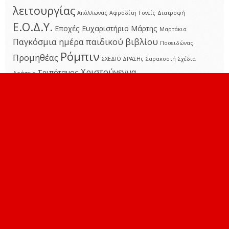
λειτουργίας
Απόλλωνας
Αφροδίτη
Γονείς
Διατροφή
Ε.Ο.Δ.Υ.
Εποχές
Ευχαριστήριο
Μάρτης
Μαρτάκια
Παγκόσμια ημέρα παιδικού βιβλίου
Ποσειδώνας
Ρόμπιν
Προμηθέας
ΣΧΕΔΙΟ ΔΡΑΣΗς
Σαρακοστή
Σχέδια
Χριστούγεννα
Τριπόταμος
Δράσεις
Χριστούγεννα...αγάπης δώρα!
Ψυχολόγος
γράμματα
εξ αποστάσεως
αμυγδαλιά
εκπαίδευση
μυθολογία
πανδημία
νερό
πλανήτες
φιλαναγνωσία
ΜΕΤΑΣΤΟΙΧΕΊΑ
Σύνδεση
Ροή καταχωρίσεων
Ροή σχολίων