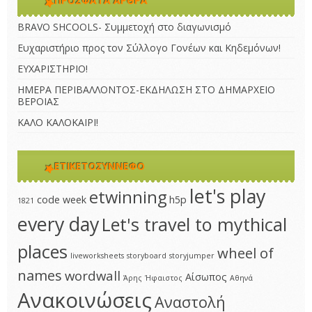
ΠΡΌΣΦΑΤΑ ΆΡΘΡΑ
BRAVO SHCOOLS- Συμμετοχή στο διαγωνισμό
Ευχαριστήριο προς τον Σύλλογο Γονέων και Κηδεμόνων!
ΕΥΧΑΡΙΣΤΗΡΙΟ!
ΗΜΕΡΑ ΠΕΡΙΒΑΛΛΟΝΤΟΣ-ΕΚΔΗΛΩΣΗ ΣΤΟ ΔΗΜΑΡΧΕΙΟ
ΒΕΡΟΙΑΣ
ΚΑΛΟ ΚΑΛΟΚΑΙΡΙ!
ΕΤΙΚΕΤΟΣΎΝΝΕΦΟ
let's play
etwinning
code week
h5p
1821
every day
Let's travel to mythical
places
wheel of
liveworksheets
storyboard
storyjumper
names
wordwall
Αίσωπος
Άρης
Ήφαιστος
Αθηνά
Ανακοινώσεις
Αναστολή