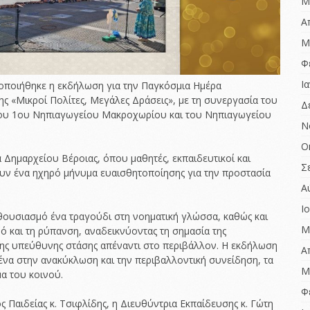
ΑΞΙΟΛΟΓΗΣΗΣ 2022-
Μ
2023
Birthdays around
Α
Europe
ΈΚΘΕΣΗ ΕΣΩΤΕΡΙΚΗΣ
Μ
ΑΞΙΟΛΟΓΗΣΗΣ 2022-
Χριστούγεννα…
2023
αγάπης δώρα
Φ
ΈΚΘΕΣΗ ΕΞΩΤΕΡΙΚΗΣ
Ι
τοποιήθηκε η εκδήλωση για την Παγκόσμια Ημέρα
ΑΞΙΟΛΟΓΗΣΗΣ 2021-
ης «Μικροί Πολίτες, Μεγάλες Δράσεις», με τη συνεργασία του
2022
Δ
του 1ου Νηπιαγωγείου Μακροχωρίου και του Νηπιαγωγείου
ΈΚΘΕΣΗ ΕΣΩΤΕΡΙΚΗΣ
Ν
ΑΞΙΟΛΟΓΗΣΗΣ 2021-
Ο
2022
Δημαρχείου Βέροιας, όπου μαθητές, εκπαιδευτικοί και
Σ
ΠΡΏΤΗ ΈΚΘΕΣΗ
ουν ένα ηχηρό μήνυμα ευαισθητοποίησης για την προστασία
ΕΣΩΤΕΡΙΚΗΣ
Α
ΑΞΙΟΛΟΓΗΣΗΣ 2020-
2021
Ι
θουσιασμό ένα τραγούδι στη νοηματική γλώσσα, καθώς και
Μ
ό και τη ρύπανση, αναδεικνύοντας τη σημασία της
ης υπεύθυνης στάσης απέναντι στο περιβάλλον. Η εκδήλωση
Α
να στην ανακύκλωση και την περιβαλλοντική συνείδηση, τα
Μ
α του κοινού.
Φ
 Παιδείας κ. Τσιφλίδης, η Διευθύντρια Εκπαίδευσης κ. Γώτη