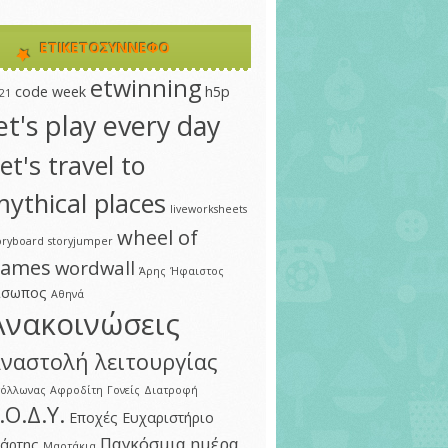
ΕΤΙΚΕΤΟΣΎΝΝΕΦΟ
etwinning
code week
h5p
21
et's play every day
et's travel to
ythical places
liveworksheets
wheel of
oryboard
storyjumper
ames
wordwall
Άρης
Ήφαιστος
ίσωπος
Αθηνά
Ανακοινώσεις
ναστολή λειτουργίας
πόλλωνας
Αφροδίτη
Γονείς
Διατροφή
.Ο.Δ.Υ.
Εποχές
Ευχαριστήριο
Παγκόσμια ημέρα
άρτης
Μαρτάκια