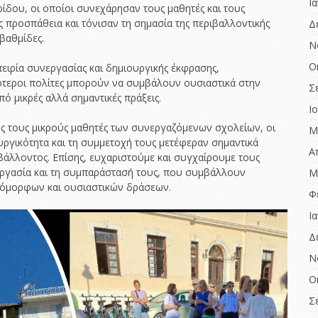
Ι
ρίδου, οι οποίοι συνεχάρησαν τους μαθητές και τους
υς προσπάθεια και τόνισαν τη σημασία της περιβαλλοντικής
Δ
βαθμίδες.
Ν
Ο
ειρία συνεργασίας και δημιουργικής έκφρασης,
ρότεροι πολίτες μπορούν να συμβάλουν ουσιαστικά στην
Σ
ό μικρές αλλά σημαντικές πράξεις.
Ι
ς τους μικρούς μαθητές των συνεργαζόμενων σχολείων, οι
Μ
υργικότητα και τη συμμετοχή τους μετέφεραν σημαντικά
Α
βάλλοντος. Επίσης, ευχαριστούμε και συγχαίρουμε τους
νεργασία και τη συμπαράστασή τους, που συμβάλλουν
Μ
 όμορφων και ουσιαστικών δράσεων.
Φ
Ι
Δ
Ν
Ο
Σ