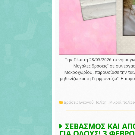
Την Πέμπτη 28/05/2026 το νηπιαγωγ
Μεγάλες δράσεις” σε συνεργασί
Μακροχωρίου, παρουσίασε την ταιν
μηδενίζω και τη Γη φροντίζω”. Η πα
Δράσεις Ενεργού Πολίτη
,
Μικροί πολίτες
ΣΕΒΑΣΜΟΣ ΚΑΙ ΑΠ
ΓΙΑ ΟΛΟΥΣ! 3 ΦΕΒΡΟ