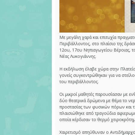
Με μεγάλη χαρά και επιτυχία πραγμα
Περιβάλλοντος, στο πλαίσιο της δράσ
12ου, 17ου Νηπιαγωγείου Βέροιας, 
Νέας Λυκογιάννης.
Η εκδήλωση έλαβε χώρα στην Πλατεία 
γονείς συγκεντρώθηκαν για να στείλ
του περιβάλλοντος.
Οι μικροί μαθητές παρουσίασαν με εν
δύο θεατρικά δρώμενα με θέμα το νερ
προστασίας των φυσικών πόρων και τ
πλαισιώθηκε από τραγούδια αφιερωμέ
οποία κέρδισαν το θερμό χειροκρότημ
Χαιρετισμό απηύθυναν ο Αντιδήμαρχος