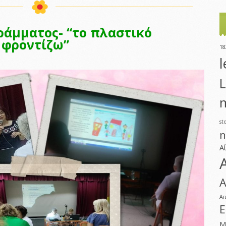
άμματος- “το πλαστικό
 φροντίζω”
18
l
L
m
st
n
Α
Α
Α
Ε
Μ