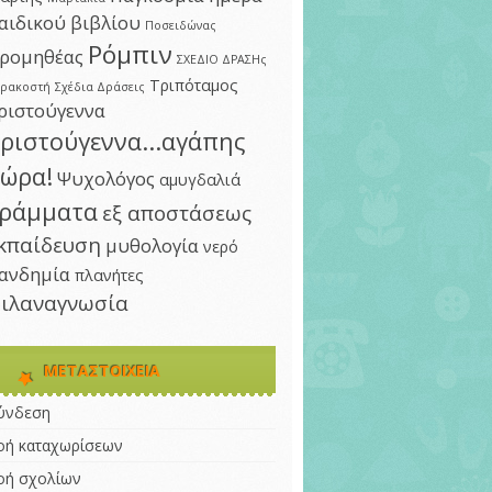
αιδικού βιβλίου
Ποσειδώνας
Ρόμπιν
ρομηθέας
ΣΧΕΔΙΟ ΔΡΑΣΗς
Τριπόταμος
αρακοστή
Σχέδια Δράσεις
ριστούγεννα
ριστούγεννα...αγάπης
ώρα!
Ψυχολόγος
αμυγδαλιά
ράμματα
εξ αποστάσεως
κπαίδευση
μυθολογία
νερό
ανδημία
πλανήτες
ιλαναγνωσία
ΜΕΤΑΣΤΟΙΧΕΊΑ
ύνδεση
οή καταχωρίσεων
οή σχολίων