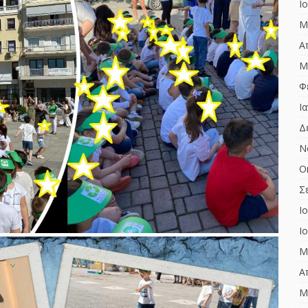
Ι
Μ
Α
Μ
Φ
Ι
Δ
Ν
Ο
Σ
Ι
Ι
Μ
Α
Μ