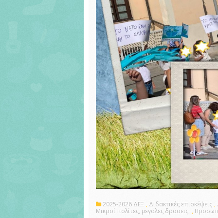
2025-2026 ΔΕΞ
,
Διδακτικές επισκέψεις
,
Μικροί πολίτες, μεγάλες δράσεις.
,
Προσωπι