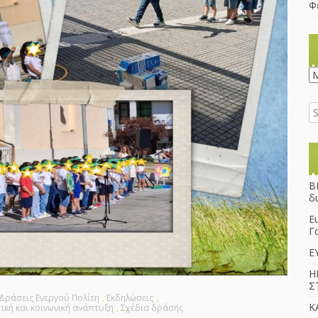
Φ
K
B
δ
Ε
Γ
Ε
Η
Σ
Δράσεις Ενεργού Πολίτη
,
Εκδηλώσεις
,
Κ
κή και κοινωνική ανάπτυξη
,
Σχέδια δράσης