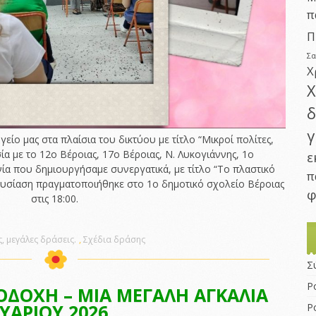
π
Π
Σ
Χ
Χ
δ
γ
είο μας στα πλαίσια του δικτύου με τίτλο “Μικροί πολίτες,
α με το 12ο Βέροιας, 17ο Βέροιας, Ν. Λυκογιάννης, 1ο
ε
ία που δημιουργήσαμε συνεργατικά, με τίτλο “Το πλαστικό
π
ρουσίαση πραγματοποιήθηκε στο 1ο δημοτικό σχολείο Βέροιας
φ
στις 18:00.
, μεγάλες δράσεις.
,
Σχέδια δράσης
Σ
Ρ
ΟΔΟΧΗ – ΜΙΑ ΜΕΓΑΛΗ ΑΓΚΑΛΙΑ
ΥΑΡΙΟΥ 2026
Ρ