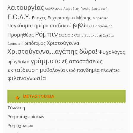
λειτουργίας
Απόλλωνας
Αφροδίτη
Γονείς
Διατροφή
Ε.Ο.Δ.Υ.
Εποχές
Ευχαριστήριο
Μάρτης
Μαρτάκια
Παγκόσμια ημέρα παιδικού βιβλίου
Ποσειδώνας
Ρόμπιν
Προμηθέας
ΣΧΕΔΙΟ ΔΡΑΣΗς
Σαρακοστή
Σχέδια
Χριστούγεννα
Τριπόταμος
Δράσεις
Χριστούγεννα...αγάπης δώρα!
Ψυχολόγος
γράμματα
εξ αποστάσεως
αμυγδαλιά
εκπαίδευση
μυθολογία
πανδημία
νερό
πλανήτες
φιλαναγνωσία
ΜΕΤΑΣΤΟΙΧΕΊΑ
Σύνδεση
Ροή καταχωρίσεων
Ροή σχολίων