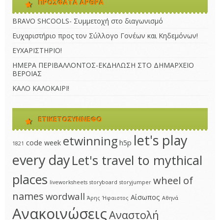
ΠΡΌΣΦΑΤΑ ΆΡΘΡΑ
BRAVO SHCOOLS- Συμμετοχή στο διαγωνισμό
Ευχαριστήριο προς τον Σύλλογο Γονέων και Κηδεμόνων!
ΕΥΧΑΡΙΣΤΗΡΙΟ!
ΗΜΕΡΑ ΠΕΡΙΒΑΛΛΟΝΤΟΣ-ΕΚΔΗΛΩΣΗ ΣΤΟ ΔΗΜΑΡΧΕΙΟ
ΒΕΡΟΙΑΣ
ΚΑΛΟ ΚΑΛΟΚΑΙΡΙ!
ΕΤΙΚΕΤΟΣΎΝΝΕΦΟ
let's play
etwinning
code week
h5p
1821
every day
Let's travel to mythical
places
wheel of
liveworksheets
storyboard
storyjumper
names
wordwall
Αίσωπος
Άρης
Ήφαιστος
Αθηνά
Ανακοινώσεις
Αναστολή