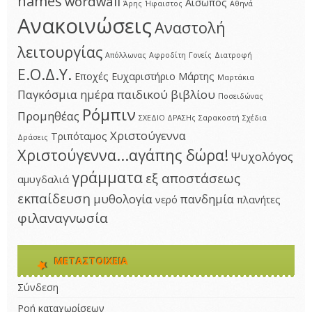
names
wordwall
Αίσωπος
Άρης
Ήφαιστος
Αθηνά
Ανακοινώσεις
Αναστολή
λειτουργίας
Απόλλωνας
Αφροδίτη
Γονείς
Διατροφή
Ε.Ο.Δ.Υ.
Εποχές
Ευχαριστήριο
Μάρτης
Μαρτάκια
Παγκόσμια ημέρα παιδικού βιβλίου
Ποσειδώνας
Ρόμπιν
Προμηθέας
ΣΧΕΔΙΟ ΔΡΑΣΗς
Σαρακοστή
Σχέδια
Χριστούγεννα
Τριπόταμος
Δράσεις
Χριστούγεννα...αγάπης δώρα!
Ψυχολόγος
γράμματα
εξ αποστάσεως
αμυγδαλιά
εκπαίδευση
μυθολογία
πανδημία
νερό
πλανήτες
φιλαναγνωσία
ΜΕΤΑΣΤΟΙΧΕΊΑ
Σύνδεση
Ροή καταχωρίσεων