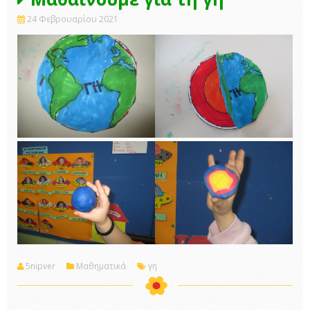
24 Φεβρουαρίου 2021
5nipver
Μαθηματικά
γη