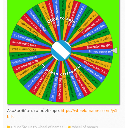
Ακολουθήστε το σύνδεσμο:
https://wheelofnames.com/jv5-
bdk
Παιχνίδια με το wheel of names
wheel of names
,