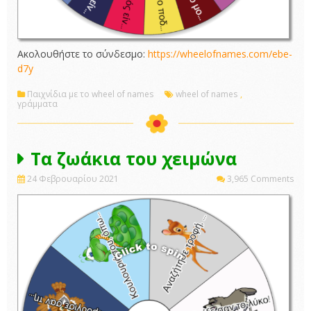
Ακολουθήστε το σύνδεσμο:
https://wheelofnames.com/ebe-
d7y
Παιχνίδια με το wheel of names
wheel of names
,
γράμματα
Τα ζωάκια του χειμώνα
24 Φεβρουαρίου 2021
3,965 Comments