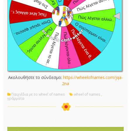
Ακολουθήστε το σύνδεσμο:
https://wheelofnames.com/jqa-
2na
Παιχνίδια με το wheel of names
wheel of names
,
γράμματα