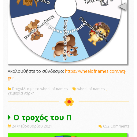
Ακολουθήστε το σύνδεσμο:
https://wheelofnames.com/8tj-
ger
Παιχνίδια με το wheel of names
wheel of names
,
χειμερία νάρκη
Ο τροχός του Π
24 Φεβρουαρίου 2021
652 Comments