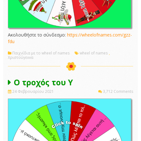
Ακολουθήστε το σύνδεσμο:
https://wheelofnames.com/gzz-
fdu
Παιχνίδια με το wheel of names
wheel of names
,
Χριστούγεννα
Ο τροχός του Υ
24 Φεβρουαρίου 2021
3,712 Comments