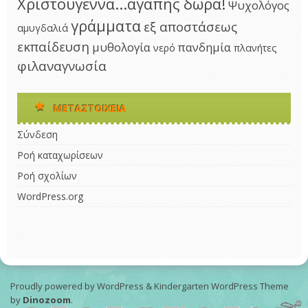
Χριστούγεννα...αγάπης δώρα!
Ψυχολόγος
γράμματα
εξ αποστάσεως
αμυγδαλιά
εκπαίδευση
μυθολογία
πανδημία
νερό
πλανήτες
φιλαναγνωσία
ΜΕΤΑΣΤΟΙΧΕΊΑ
Σύνδεση
Ροή καταχωρίσεων
Ροή σχολίων
WordPress.org
Proudly powered by WordPress
&
Kindergarten WordPress Theme
by
Dinozoom
.