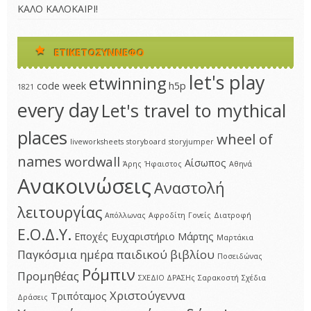
ΚΑΛΟ ΚΑΛΟΚΑΙΡΙ!
ΕΤΙΚΕΤΟΣΎΝΝΕΦΟ
let's play
etwinning
code week
h5p
1821
every day
Let's travel to mythical
places
wheel of
liveworksheets
storyboard
storyjumper
names
wordwall
Αίσωπος
Άρης
Ήφαιστος
Αθηνά
Ανακοινώσεις
Αναστολή
λειτουργίας
Απόλλωνας
Αφροδίτη
Γονείς
Διατροφή
Ε.Ο.Δ.Υ.
Εποχές
Ευχαριστήριο
Μάρτης
Μαρτάκια
Παγκόσμια ημέρα παιδικού βιβλίου
Ποσειδώνας
Ρόμπιν
Προμηθέας
ΣΧΕΔΙΟ ΔΡΑΣΗς
Σαρακοστή
Σχέδια
Χριστούγεννα
Τριπόταμος
Δράσεις