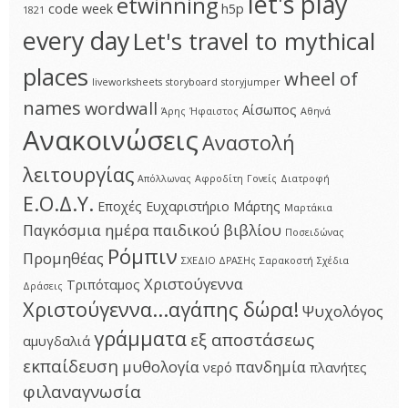
let's play
etwinning
code week
h5p
1821
every day
Let's travel to mythical
places
wheel of
liveworksheets
storyboard
storyjumper
names
wordwall
Αίσωπος
Άρης
Ήφαιστος
Αθηνά
Ανακοινώσεις
Αναστολή
λειτουργίας
Απόλλωνας
Αφροδίτη
Γονείς
Διατροφή
Ε.Ο.Δ.Υ.
Εποχές
Ευχαριστήριο
Μάρτης
Μαρτάκια
Παγκόσμια ημέρα παιδικού βιβλίου
Ποσειδώνας
Ρόμπιν
Προμηθέας
ΣΧΕΔΙΟ ΔΡΑΣΗς
Σαρακοστή
Σχέδια
Χριστούγεννα
Τριπόταμος
Δράσεις
Χριστούγεννα...αγάπης δώρα!
Ψυχολόγος
γράμματα
εξ αποστάσεως
αμυγδαλιά
εκπαίδευση
μυθολογία
πανδημία
νερό
πλανήτες
φιλαναγνωσία