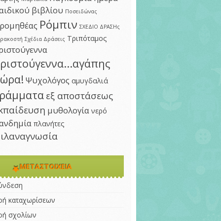
αιδικού βιβλίου
Ποσειδώνας
Ρόμπιν
ρομηθέας
ΣΧΕΔΙΟ ΔΡΑΣΗς
Τριπόταμος
αρακοστή
Σχέδια Δράσεις
ριστούγεννα
ριστούγεννα...αγάπης
ώρα!
Ψυχολόγος
αμυγδαλιά
ράμματα
εξ αποστάσεως
κπαίδευση
μυθολογία
νερό
ανδημία
πλανήτες
ιλαναγνωσία
ΜΕΤΑΣΤΟΙΧΕΊΑ
ύνδεση
οή καταχωρίσεων
οή σχολίων