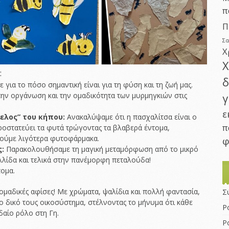
π
Π
Σ
Χ
Χ
:
δ
για το πόσο σημαντική είναι για τη φύση και τη ζωή μας.
ν οργάνωση και την ομαδικότητα των μυρμηγκιών στις
γ
ε
ελος” του κήπου:
Ανακαλύψαμε ότι η πασχαλίτσα είναι ο
π
οστατεύει τα φυτά τρώγοντας τα βλαβερά έντομα,
ιούμε λιγότερα φυτοφάρμακα.
φ
:
Παρακολουθήσαμε τη μαγική μεταμόρφωση από το μικρό
λλίδα και τελικά στην πανέμορφη πεταλούδα!
τομα.
ομαδικές αφίσες! Με χρώματα, ψαλίδια και πολλή φαντασία,
Σ
το δικό τους οικοσύστημα, στέλνοντας το μήνυμα ότι κάθε
Ρ
δαίο ρόλο στη Γη.
Ρ