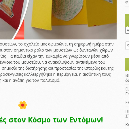
Φ
K
υσείων, το σχολείο μας αφιερώνει τη σημερινή ημέρα στην
 και στον σημαντικό ρόλο των μουσείων ως ζωντανών χώρων
ίας. Τα παιδιά είχαν την ευκαιρία να γνωρίσουν μέσα από
 έννοια του μουσείου, να ανακαλύψουν αντικείμενα του
σημασία της διατήρησης και προστασίας της ιστορίας και της
ροσεγγίσεις καλλιεργήθηκε η περιέργεια, η αισθητική τους
B
 και η αγάπη για τον πολιτισμό.
δ
Ε
Γ
Ε
Η
Σ
ές στον Κόσμο των Εντόμων!
Κ