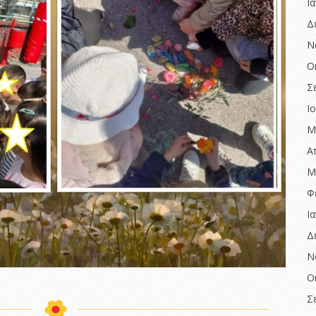
Ι
Δ
Ν
Ο
Σ
Ι
Μ
Α
Μ
Φ
Ι
Δ
Ν
Ο
Σ