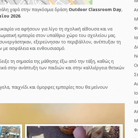
ΑΞΙΟΛΟΓΗΣΗΣ 2022-
Μ
2023
Birthdays around
εγάλη χαρά στην παγκόσμια δράση
Outdoor Classroom Day
,
Α
Europe
ΈΚΘΕΣΗ ΕΣΩΤΕΡΙΚΗΣ
αΐου 2026
.
Μ
ΑΞΙΟΛΟΓΗΣΗΣ 2022-
Χριστούγεννα…
2023
αγάπης δώρα
Φ
ευκαιρία να αφήσουν για λίγο τη σχολική αίθουσα και να
ιωματική εμπειρία στον υπαίθριο χώρο του σχολείου μας.
ΈΚΘΕΣΗ ΕΞΩΤΕΡΙΚΗΣ
Ι
ΑΞΙΟΛΟΓΗΣΗΣ 2021-
συνεργάστηκαν, εξερεύνησαν το περιβάλλον, ανέπτυξαν τη
2022
Δ
ν με ασφάλεια και ενθουσιασμό.
ΈΚΘΕΣΗ ΕΣΩΤΕΡΙΚΗΣ
Ν
ΑΞΙΟΛΟΓΗΣΗΣ 2021-
ειξε τη σημασία της μάθησης έξω από την τάξη, καθώς η
Ο
2022
κά στην ανάπτυξη των παιδιών και στην καλλιέργεια θετικών
Σ
ΠΡΏΤΗ ΈΚΘΕΣΗ
ΕΣΩΤΕΡΙΚΗΣ
Α
ΑΞΙΟΛΟΓΗΣΗΣ 2020-
γελα, παιχνίδι και όμορφες εμπειρίες που θα μείνουν
2021
Ι
Μ
Α
Μ
Φ