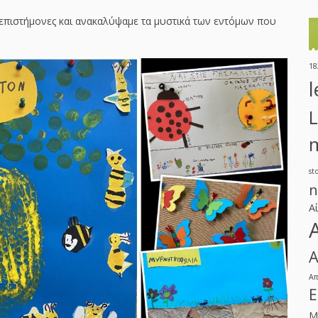
 επιστήμονες και ανακαλύψαμε τα μυστικά των εντόμων που
18
l
L
m
st
n
Α
Α
Α
Ε
Μ