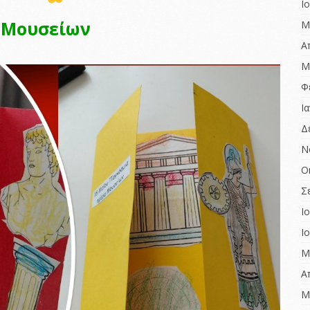
Ι
 Μουσείων
Μ
Α
Μ
Φ
Ι
Δ
Ν
Ο
Σ
Ι
Ι
Μ
Α
Μ