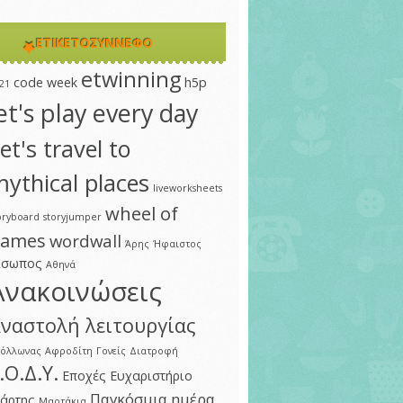
ΕΤΙΚΕΤΟΣΎΝΝΕΦΟ
etwinning
code week
h5p
21
et's play every day
et's travel to
ythical places
liveworksheets
wheel of
oryboard
storyjumper
ames
wordwall
Άρης
Ήφαιστος
ίσωπος
Αθηνά
Ανακοινώσεις
ναστολή λειτουργίας
πόλλωνας
Αφροδίτη
Γονείς
Διατροφή
.Ο.Δ.Υ.
Εποχές
Ευχαριστήριο
Παγκόσμια ημέρα
άρτης
Μαρτάκια