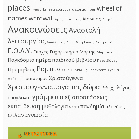
places
wheel of
liveworksheets
storyboard
storyjumper
names
wordwall
Αίσωπος
Άρης
Ήφαιστος
Αθηνά
Ανακοινώσεις
Αναστολή
λειτουργίας
Απόλλωνας
Αφροδίτη
Γονείς
Διατροφή
Ε.Ο.Δ.Υ.
Εποχές
Ευχαριστήριο
Μάρτης
Μαρτάκια
Παγκόσμια ημέρα παιδικού βιβλίου
Ποσειδώνας
Ρόμπιν
Προμηθέας
ΣΧΕΔΙΟ ΔΡΑΣΗς
Σαρακοστή
Σχέδια
Χριστούγεννα
Τριπόταμος
Δράσεις
Χριστούγεννα...αγάπης δώρα!
Ψυχολόγος
γράμματα
εξ αποστάσεως
αμυγδαλιά
εκπαίδευση
μυθολογία
πανδημία
νερό
πλανήτες
φιλαναγνωσία
ΜΕΤΑΣΤΟΙΧΕΊΑ