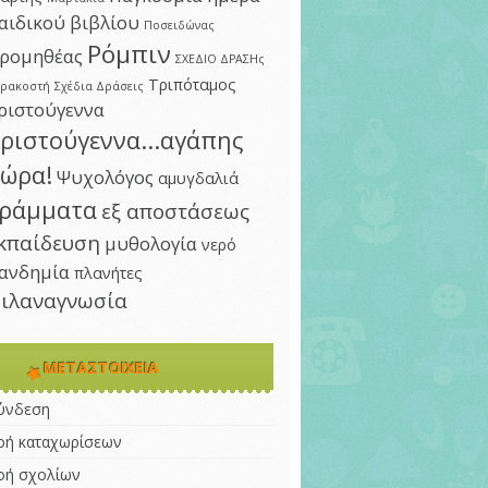
αιδικού βιβλίου
Ποσειδώνας
Ρόμπιν
ρομηθέας
ΣΧΕΔΙΟ ΔΡΑΣΗς
Τριπόταμος
αρακοστή
Σχέδια Δράσεις
ριστούγεννα
ριστούγεννα...αγάπης
ώρα!
Ψυχολόγος
αμυγδαλιά
ράμματα
εξ αποστάσεως
κπαίδευση
μυθολογία
νερό
ανδημία
πλανήτες
ιλαναγνωσία
ΜΕΤΑΣΤΟΙΧΕΊΑ
ύνδεση
οή καταχωρίσεων
οή σχολίων