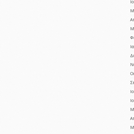
Ι
Μ
Α
Μ
Φ
Ι
Δ
Ν
Ο
Σ
Ι
Ι
Μ
Α
Μ