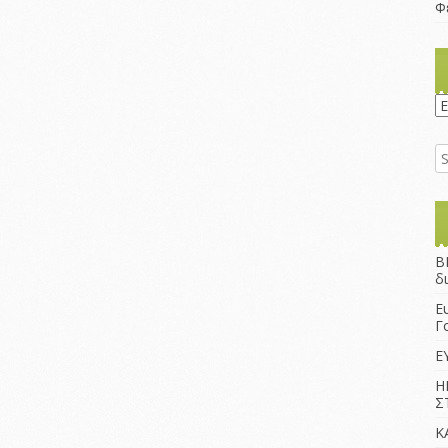
Φ
K
B
δ
Ε
Γ
Ε
Η
Σ
Κ