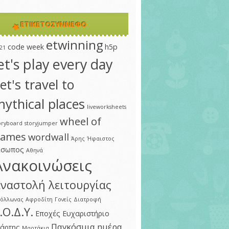
ΕΤΙΚΕΤΟΣΎΝΝΕΦΟ
etwinning
code week
h5p
21
et's play every day
et's travel to
ythical places
liveworksheets
wheel of
oryboard
storyjumper
ames
wordwall
Άρης
Ήφαιστος
ίσωπος
Αθηνά
Ανακοινώσεις
ναστολή λειτουργίας
πόλλωνας
Αφροδίτη
Γονείς
Διατροφή
.Ο.Δ.Υ.
Εποχές
Ευχαριστήριο
Παγκόσμια ημέρα
άρτης
Μαρτάκια