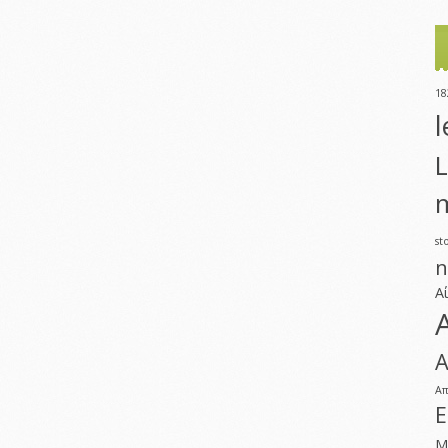
18
l
L
m
st
n
Α
Α
Α
Ε
Μ