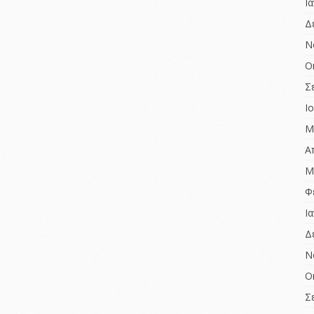
Ι
Δ
Ν
Ο
Σ
Ι
Μ
Α
Μ
Φ
Ι
Δ
Ν
Ο
Σ