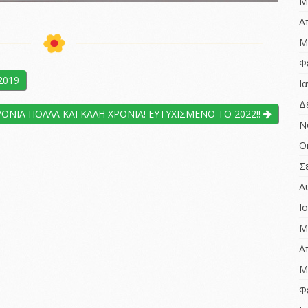
ΑΞΙΟΛΟΓΗΣΗΣ 2022-
Μ
2023
Birthdays around
Α
Europe
ΈΚΘΕΣΗ ΕΣΩΤΕΡΙΚΗΣ
Μ
ΑΞΙΟΛΟΓΗΣΗΣ 2022-
Χριστούγεννα…
2023
αγάπης δώρα
Φ
ΈΚΘΕΣΗ ΕΞΩΤΕΡΙΚΗΣ
2019
Ι
ΑΞΙΟΛΟΓΗΣΗΣ 2021-
2022
Δ
ΡΟΝΙΑ ΠΟΛΛΑ ΚΑΙ ΚΑΛΗ ΧΡΟΝΙΑ! ΕΥΤΥΧΙΣΜΕΝΟ ΤΟ 2022!!
ΈΚΘΕΣΗ ΕΣΩΤΕΡΙΚΗΣ
Ν
ΑΞΙΟΛΟΓΗΣΗΣ 2021-
Ο
2022
Σ
ΠΡΏΤΗ ΈΚΘΕΣΗ
ΕΣΩΤΕΡΙΚΗΣ
Α
ΑΞΙΟΛΟΓΗΣΗΣ 2020-
2021
Ι
Μ
Α
Μ
Φ