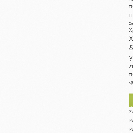
π
Π
Σ
Χ
Χ
δ
γ
ε
π
φ
Σ
Ρ
Ρ