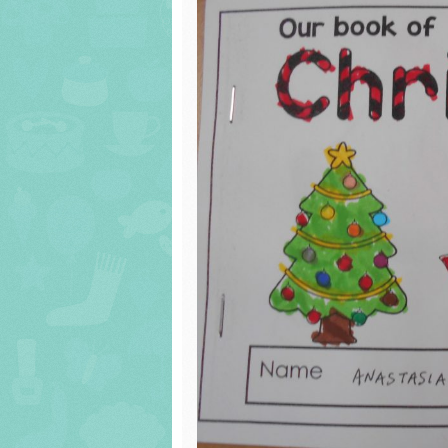
ΚΑΛΛΙΕΡΓΩΝΤΑΣ
φύλλα εργασίας
5ου Νηπιαγωγεί
ΑΞΙΕΣ
Παιχνίδια Τ.Π.Ε.
Προγραμματισμ
Δίκτυο Σχολείων
σχολικής μονάδ
Πρεσβευτών για
τους Παγκόσμιους
Σχέδια δράσης
Στόχους Βιώσιμης
Ανάπτυξης
ΔΙΚΤΥΟ ΣΧΟΛΕΙΩΝ
“ΑΣΦΑΛΕΙΑ ΣΤΟ
ΔΙΑΔΙΚΤΥΟ”