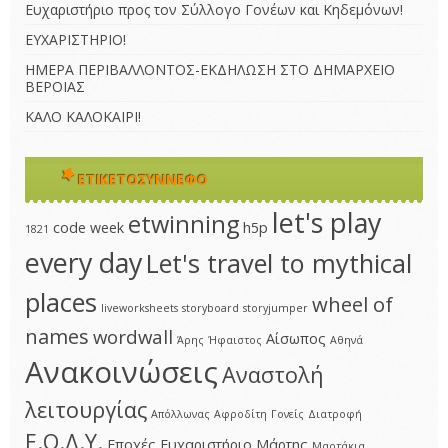
Ευχαριστήριο προς τον Σύλλογο Γονέων και Κηδεμόνων!
ΕΥΧΑΡΙΣΤΗΡΙΟ!
ΗΜΕΡΑ ΠΕΡΙΒΑΛΛΟΝΤΟΣ-ΕΚΔΗΛΩΣΗ ΣΤΟ ΔΗΜΑΡΧΕΙΟ
ΒΕΡΟΙΑΣ
ΚΑΛΟ ΚΑΛΟΚΑΙΡΙ!
ΕΤΙΚΕΤΟΣΎΝΝΕΦΟ
let's play
etwinning
code week
h5p
1821
every day
Let's travel to mythical
places
wheel of
liveworksheets
storyboard
storyjumper
names
wordwall
Αίσωπος
Άρης
Ήφαιστος
Αθηνά
Ανακοινώσεις
Αναστολή
λειτουργίας
Απόλλωνας
Αφροδίτη
Γονείς
Διατροφή
Ε.Ο.Δ.Υ.
Εποχές
Ευχαριστήριο
Μάρτης
Μαρτάκια