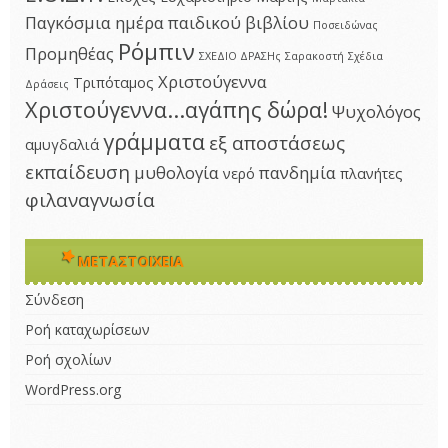
Παγκόσμια ημέρα παιδικού βιβλίου
Ποσειδώνας
Ρόμπιν
Προμηθέας
ΣΧΕΔΙΟ ΔΡΑΣΗς
Σαρακοστή
Σχέδια
Χριστούγεννα
Τριπόταμος
Δράσεις
Χριστούγεννα...αγάπης δώρα!
Ψυχολόγος
γράμματα
εξ αποστάσεως
αμυγδαλιά
εκπαίδευση
μυθολογία
πανδημία
νερό
πλανήτες
φιλαναγνωσία
ΜΕΤΑΣΤΟΙΧΕΊΑ
Σύνδεση
Ροή καταχωρίσεων
Ροή σχολίων
WordPress.org