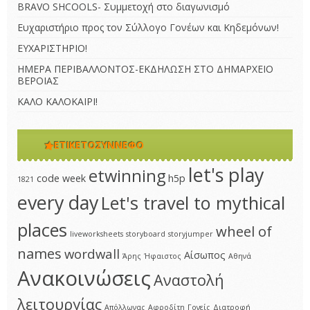
BRAVO SHCOOLS- Συμμετοχή στο διαγωνισμό
Ευχαριστήριο προς τον Σύλλογο Γονέων και Κηδεμόνων!
ΕΥΧΑΡΙΣΤΗΡΙΟ!
ΗΜΕΡΑ ΠΕΡΙΒΑΛΛΟΝΤΟΣ-ΕΚΔΗΛΩΣΗ ΣΤΟ ΔΗΜΑΡΧΕΙΟ
ΒΕΡΟΙΑΣ
ΚΑΛΟ ΚΑΛΟΚΑΙΡΙ!
ΕΤΙΚΕΤΟΣΎΝΝΕΦΟ
let's play
etwinning
code week
h5p
1821
every day
Let's travel to mythical
places
wheel of
liveworksheets
storyboard
storyjumper
names
wordwall
Αίσωπος
Άρης
Ήφαιστος
Αθηνά
Ανακοινώσεις
Αναστολή
λειτουργίας
Απόλλωνας
Αφροδίτη
Γονείς
Διατροφή