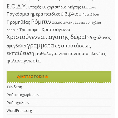
Ε.Ο.Δ.Υ.
Εποχές
Ευχαριστήριο
Μάρτης
Μαρτάκια
Παγκόσμια ημέρα παιδικού βιβλίου
Ποσειδώνας
Ρόμπιν
Προμηθέας
ΣΧΕΔΙΟ ΔΡΑΣΗς
Σαρακοστή
Σχέδια
Χριστούγεννα
Τριπόταμος
Δράσεις
Χριστούγεννα...αγάπης δώρα!
Ψυχολόγος
γράμματα
εξ αποστάσεως
αμυγδαλιά
εκπαίδευση
μυθολογία
πανδημία
νερό
πλανήτες
φιλαναγνωσία
ΜΕΤΑΣΤΟΙΧΕΊΑ
Σύνδεση
Ροή καταχωρίσεων
Ροή σχολίων
WordPress.org