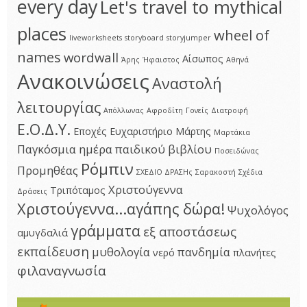
every day
Let's travel to mythical
places
wheel of
liveworksheets
storyboard
storyjumper
names
wordwall
Αίσωπος
Άρης
Ήφαιστος
Αθηνά
Ανακοινώσεις
Αναστολή
λειτουργίας
Απόλλωνας
Αφροδίτη
Γονείς
Διατροφή
Ε.Ο.Δ.Υ.
Εποχές
Ευχαριστήριο
Μάρτης
Μαρτάκια
Παγκόσμια ημέρα παιδικού βιβλίου
Ποσειδώνας
Ρόμπιν
Προμηθέας
ΣΧΕΔΙΟ ΔΡΑΣΗς
Σαρακοστή
Σχέδια
Χριστούγεννα
Τριπόταμος
Δράσεις
Χριστούγεννα...αγάπης δώρα!
Ψυχολόγος
γράμματα
εξ αποστάσεως
αμυγδαλιά
εκπαίδευση
μυθολογία
πανδημία
νερό
πλανήτες
φιλαναγνωσία