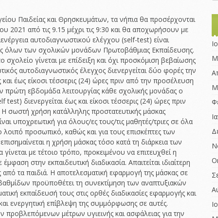
ου
Α
Ευχαριστήρια
ανάπτυξη
Η ΖΩΗ ΜΟΥ, Ο
είου Παιδείας και Θρησκευμάτων, τα νήπια θα προσέρχονται
Παιχνίδια με h5p
ΚΟΣΜΟΣ ΜΟΥ -Η
ός
ΕΚΘΕΣΗ ΕΞΩΤΕΡΙΚΗΣ
Ευχές
Ευρωπαϊκή ημέρα
ΘΕΣΗ ΜΟΥ ΣΤΟΝ
ας
ΑΞΙΟΛΟΓΗΣΗΣ 2025-
υ 2021 από τις 9.15 μέχρι τις 9:30 και θα αποχωρήσουν με
γλωσσών
ΧΑΡΤΗ
Παιχνίδια με
2026
Οδηγίες Ε.Ο.Δ.Υ.
ιενέργεια αυτοδιαγνωστικού ελέγχου (self-test) είναι
Ι
Learning apps
Code week
ριες όλων των σχολικών μονάδων Πρωτοβάθμιας Εκπαίδευσης.
Η πόλη μου η χώρα
ΕΚΘΕΣΗ ΕΣΩΤΕΡΙΚΗΣ
Μ
 σχολείο γίνεται με επίδειξη και όχι προσκόμιση βεβαίωσης
μου/ Θαυμάσια
Παιχνίδια με το
ΑΞΙΟΛΟΓΗΣΗΣ 2025-
Αγγλικά
μέρη στην Ευρώπη
wheel of names
2026
τικός αυτοδιαγνωστικός έλεγχος διενεργείται δύο φορές την
Α
 και έως είκοσι τέσσερις (24) ώρες πριν από την προσέλευση
ΤΑ
Παιχνίδια με
ΕΚΘΕΣΗ ΕΞΩΤΕΡΙΚΗΣ
Μ
την πρώτη εβδομάδα λειτουργίας κάθε σχολικής μονάδας ο
ΧΡΙΣΤΟΥΓΕΝΝΙΑΤΙΚΑ
wordwall
ΑΞΙΟΛΟΓΗΣΗΣ 2024-
ΜΑΣ ΚΑΛΑΝΤΑ
2025
 test) διενεργείται έως και είκοσι τέσσερις (24) ώρες πριν
Φ
/”OUR CRISTMAS
 Η σωστή χρήση κατάλληλης προστατευτικής μάσκας
CAROLS”
ΕΚΘΕΣΗ ΕΣΩΤΕΡΙΚΗΣ
Ι
ίναι υποχρεωτική για όλους/ες τους/τις μαθητές/τριες σε όλα
ΑΞΙΟΛΟΓΗΣΗΣ 2024-
Changing with
Δ
το λοιπό προσωπικό, καθώς και για τους επισκέπτες των
2025
covers
επισημαίνεται η χρήση μάσκας τόσο κατά τη διάρκεια των
Ν
ΈΚΘΕΣΗ ΕΞΩΤΕΡΙΚΗΣ
 γίνεται με τέτοιο τρόπο, προκειμένου να επιτευχθεί η
Let’s celebrate
ΑΞΙΟΛΟΓΗΣΗΣ 2023-
Ο
ε έμφαση στην εκπαιδευτική διαδικασία. Απαιτείται ιδιαίτερη
together!
2024
από τα παιδιά. Η αποτελεσματική εφαρμογή της μάσκας σε
Σ
Let’s travel to
ΈΚΘΕΣΗ ΕΣΩΤΕΡΙΚΗΣ
βαθμίδων προϋποθέτει τη συνεκτίμηση των αναπτυξιακών
mythical places
ΑΞΙΟΛΟΓΗΣΗΣ 2023-
Α
ατική εκπαίδευσή τους στις ορθές διαδικασίες εφαρμογής και
2024
LET’S PLAY EVERY
και ενεργητική επίβλεψη της συμμόρφωσης σε αυτές.
Ι
DAY
ΈΚΘΕΣΗ ΕΞΩΤΕΡΙΚΗΣ
ν προβλεπόμενων μέτρων υγιεινής και ασφάλειας για την