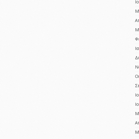
Ι
Μ
Α
Μ
Φ
Ι
Δ
Ν
Ο
Σ
Ι
Ι
Μ
Α
Μ