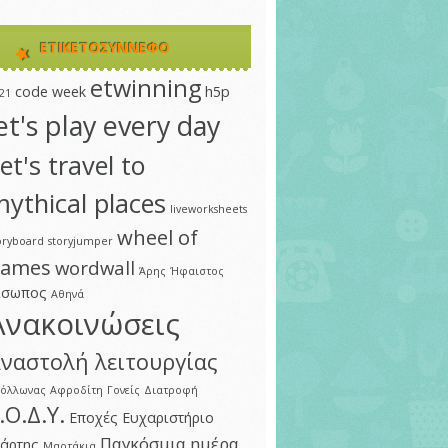
ΕΤΙΚΕΤΟΣΎΝΝΕΦΟ
etwinning
code week
h5p
21
et's play every day
et's travel to
ythical places
liveworksheets
wheel of
oryboard
storyjumper
ames
wordwall
Άρης
Ήφαιστος
ίσωπος
Αθηνά
Ανακοινώσεις
ναστολή λειτουργίας
πόλλωνας
Αφροδίτη
Γονείς
Διατροφή
.Ο.Δ.Υ.
Εποχές
Ευχαριστήριο
Παγκόσμια ημέρα
άρτης
Μαρτάκια