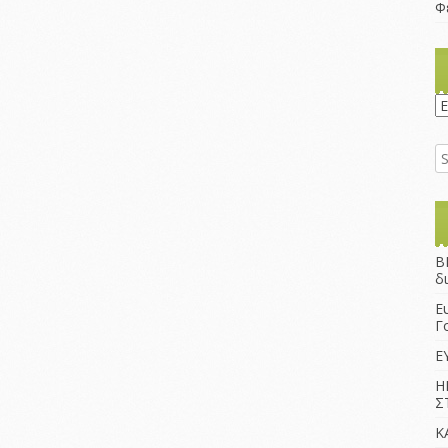
Φ
K
B
δ
Ε
Γ
Ε
Η
Σ
Κ