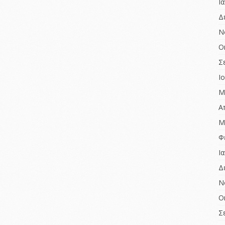
Ι
Δ
Ν
Ο
Σ
Ι
Μ
Α
Μ
Φ
Ι
Δ
Ν
Ο
Σ