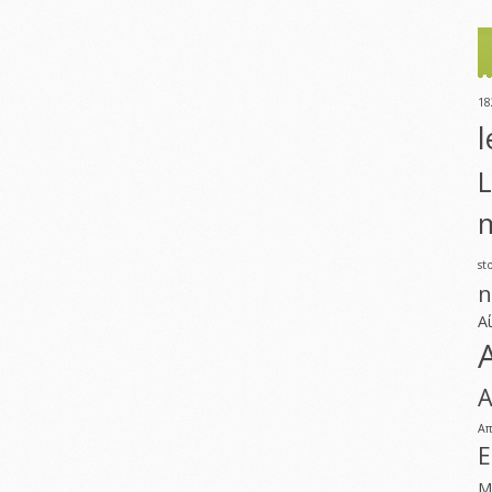
18
l
L
m
st
n
Α
Α
Α
Ε
Μ