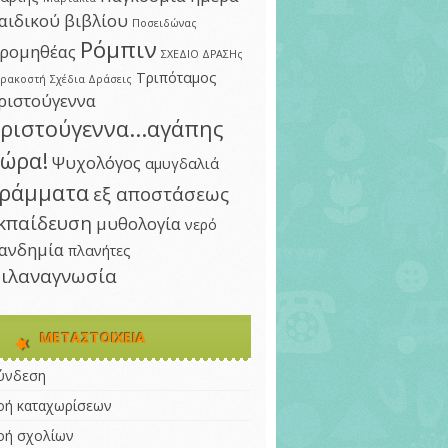
αιδικού βιβλίου
Ποσειδώνας
Ρόμπιν
ρομηθέας
ΣΧΕΔΙΟ ΔΡΑΣΗς
Τριπόταμος
αρακοστή
Σχέδια Δράσεις
ριστούγεννα
ριστούγεννα...αγάπης
ώρα!
Ψυχολόγος
αμυγδαλιά
ράμματα
εξ αποστάσεως
κπαίδευση
μυθολογία
νερό
ανδημία
πλανήτες
ιλαναγνωσία
ΜΕΤΑΣΤΟΙΧΕΊΑ
ύνδεση
οή καταχωρίσεων
οή σχολίων