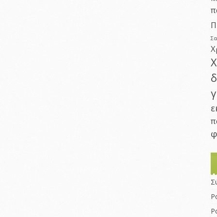
π
Π
Σ
Χ
Χ
δ
γ
ε
π
φ
Σ
Ρ
Ρ