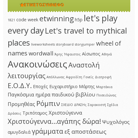
ΕΤΙΚΕΤΟΣΎΝΝΕΦΟ
let's play
etwinning
code week
h5p
1821
every day
Let's travel to mythical
places
wheel of
liveworksheets
storyboard
storyjumper
names
wordwall
Αίσωπος
Άρης
Ήφαιστος
Αθηνά
Ανακοινώσεις
Αναστολή
λειτουργίας
Απόλλωνας
Αφροδίτη
Γονείς
Διατροφή
Ε.Ο.Δ.Υ.
Εποχές
Ευχαριστήριο
Μάρτης
Μαρτάκια
Παγκόσμια ημέρα παιδικού βιβλίου
Ποσειδώνας
Ρόμπιν
Προμηθέας
ΣΧΕΔΙΟ ΔΡΑΣΗς
Σαρακοστή
Σχέδια
Χριστούγεννα
Τριπόταμος
Δράσεις
Χριστούγεννα...αγάπης δώρα!
Ψυχολόγος
γράμματα
εξ αποστάσεως
αμυγδαλιά