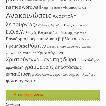
liveworksheets
storyboard
storyjumper
names
wordwall
Αίσωπος
Άρης
Ήφαιστος
Αθηνά
Ανακοινώσεις
Αναστολή
λειτουργίας
Απόλλωνας
Αφροδίτη
Γονείς
Διατροφή
Ε.Ο.Δ.Υ.
Εποχές
Ευχαριστήριο
Μάρτης
Μαρτάκια
Παγκόσμια ημέρα παιδικού βιβλίου
Ποσειδώνας
Ρόμπιν
Προμηθέας
ΣΧΕΔΙΟ ΔΡΑΣΗς
Σαρακοστή
Σχέδια
Χριστούγεννα
Τριπόταμος
Δράσεις
Χριστούγεννα...αγάπης δώρα!
Ψυχολόγος
γράμματα
εξ αποστάσεως
αμυγδαλιά
εκπαίδευση
μυθολογία
πανδημία
νερό
πλανήτες
φιλαναγνωσία
ΜΕΤΑΣΤΟΙΧΕΊΑ
Σύνδεση