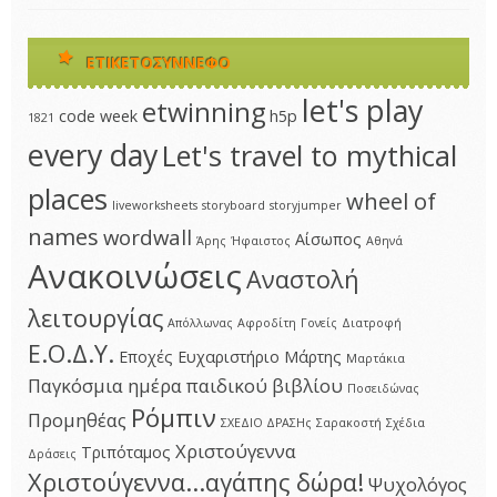
ΕΤΙΚΕΤΟΣΎΝΝΕΦΟ
let's play
etwinning
code week
h5p
1821
every day
Let's travel to mythical
places
wheel of
liveworksheets
storyboard
storyjumper
names
wordwall
Αίσωπος
Άρης
Ήφαιστος
Αθηνά
Ανακοινώσεις
Αναστολή
λειτουργίας
Απόλλωνας
Αφροδίτη
Γονείς
Διατροφή
Ε.Ο.Δ.Υ.
Εποχές
Ευχαριστήριο
Μάρτης
Μαρτάκια
Παγκόσμια ημέρα παιδικού βιβλίου
Ποσειδώνας
Ρόμπιν
Προμηθέας
ΣΧΕΔΙΟ ΔΡΑΣΗς
Σαρακοστή
Σχέδια
Χριστούγεννα
Τριπόταμος
Δράσεις
Χριστούγεννα...αγάπης δώρα!
Ψυχολόγος