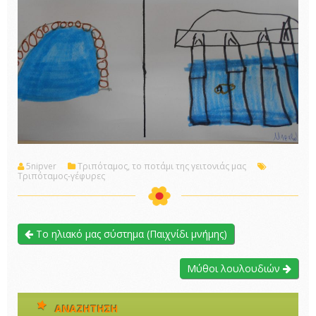
5nipver
Τριπόταμος, το ποτάμι της γειτονιάς μας
Τριπόταμος-γέφυρες
Το ηλιακό μας σύστημα (Παιχνίδι μνήμης)
Μύθοι λουλουδιών
ΑΝΑΖΉΤΗΣΗ