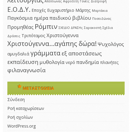
Απόλλωνας
Αφροδίτη
Γονείς
Διατροφή
Ε.Ο.Δ.Υ.
Εποχές
Ευχαριστήριο
Μάρτης
Μαρτάκια
Παγκόσμια ημέρα παιδικού βιβλίου
Ποσειδώνας
Ρόμπιν
Προμηθέας
ΣΧΕΔΙΟ ΔΡΑΣΗς
Σαρακοστή
Σχέδια
Χριστούγεννα
Τριπόταμος
Δράσεις
Χριστούγεννα...αγάπης δώρα!
Ψυχολόγος
γράμματα
εξ αποστάσεως
αμυγδαλιά
εκπαίδευση
μυθολογία
πανδημία
νερό
πλανήτες
φιλαναγνωσία
ΜΕΤΑΣΤΟΙΧΕΊΑ
Σύνδεση
Ροή καταχωρίσεων
Ροή σχολίων
WordPress.org