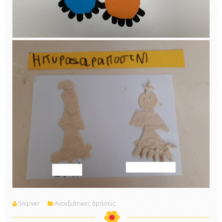
5nipver
Ανοιξιάτικες δράσεις