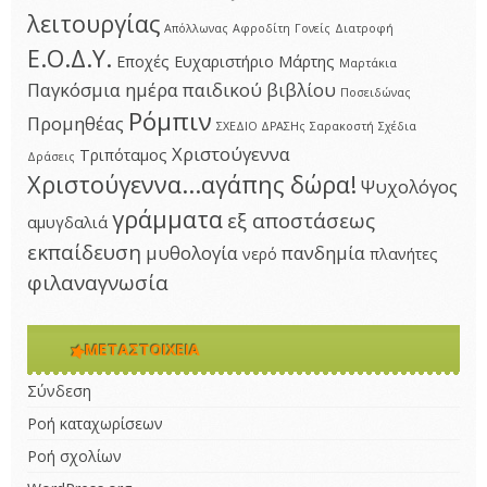
λειτουργίας
Απόλλωνας
Αφροδίτη
Γονείς
Διατροφή
Ε.Ο.Δ.Υ.
Εποχές
Ευχαριστήριο
Μάρτης
Μαρτάκια
Παγκόσμια ημέρα παιδικού βιβλίου
Ποσειδώνας
Ρόμπιν
Προμηθέας
ΣΧΕΔΙΟ ΔΡΑΣΗς
Σαρακοστή
Σχέδια
Χριστούγεννα
Τριπόταμος
Δράσεις
Χριστούγεννα...αγάπης δώρα!
Ψυχολόγος
γράμματα
εξ αποστάσεως
αμυγδαλιά
εκπαίδευση
μυθολογία
πανδημία
νερό
πλανήτες
φιλαναγνωσία
ΜΕΤΑΣΤΟΙΧΕΊΑ
Σύνδεση
Ροή καταχωρίσεων
Ροή σχολίων