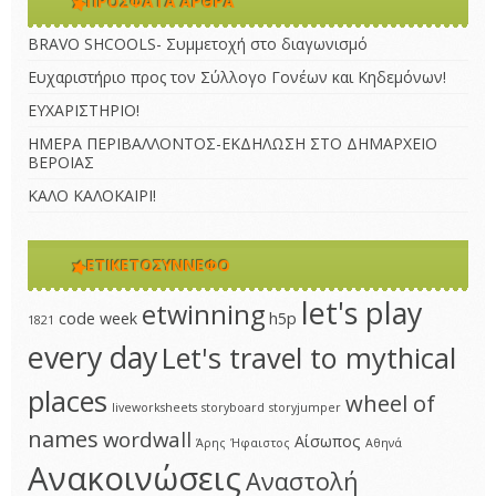
ΠΡΌΣΦΑΤΑ ΆΡΘΡΑ
BRAVO SHCOOLS- Συμμετοχή στο διαγωνισμό
Ευχαριστήριο προς τον Σύλλογο Γονέων και Κηδεμόνων!
ΕΥΧΑΡΙΣΤΗΡΙΟ!
ΗΜΕΡΑ ΠΕΡΙΒΑΛΛΟΝΤΟΣ-ΕΚΔΗΛΩΣΗ ΣΤΟ ΔΗΜΑΡΧΕΙΟ
ΒΕΡΟΙΑΣ
ΚΑΛΟ ΚΑΛΟΚΑΙΡΙ!
ΕΤΙΚΕΤΟΣΎΝΝΕΦΟ
let's play
etwinning
code week
h5p
1821
every day
Let's travel to mythical
places
wheel of
liveworksheets
storyboard
storyjumper
names
wordwall
Αίσωπος
Άρης
Ήφαιστος
Αθηνά
Ανακοινώσεις
Αναστολή