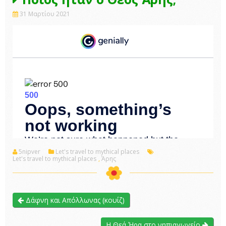
31 Μαρτίου 2021
5nipver
Let's travel to mythical places
Let's travel to mythical places
,
Άρης
Δάφνη και Απόλλωνας (κουίζ)
Η Θεά Ήρα στο νηπιαγωγείο