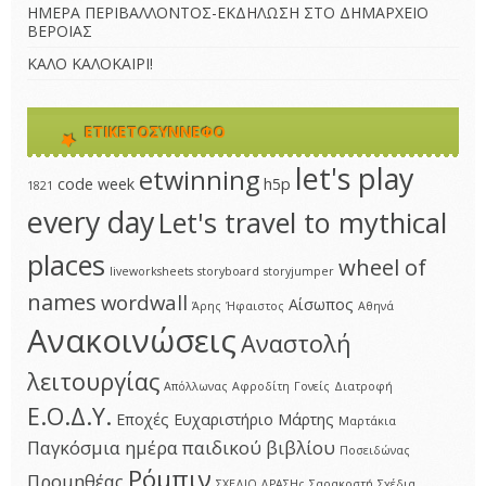
ΗΜΕΡΑ ΠΕΡΙΒΑΛΛΟΝΤΟΣ-ΕΚΔΗΛΩΣΗ ΣΤΟ ΔΗΜΑΡΧΕΙΟ
ΒΕΡΟΙΑΣ
ΚΑΛΟ ΚΑΛΟΚΑΙΡΙ!
ΕΤΙΚΕΤΟΣΎΝΝΕΦΟ
let's play
etwinning
code week
h5p
1821
every day
Let's travel to mythical
places
wheel of
liveworksheets
storyboard
storyjumper
names
wordwall
Αίσωπος
Άρης
Ήφαιστος
Αθηνά
Ανακοινώσεις
Αναστολή
λειτουργίας
Απόλλωνας
Αφροδίτη
Γονείς
Διατροφή
Ε.Ο.Δ.Υ.
Εποχές
Ευχαριστήριο
Μάρτης
Μαρτάκια
Παγκόσμια ημέρα παιδικού βιβλίου
Ποσειδώνας
Ρόμπιν
Προμηθέας
ΣΧΕΔΙΟ ΔΡΑΣΗς
Σαρακοστή
Σχέδια