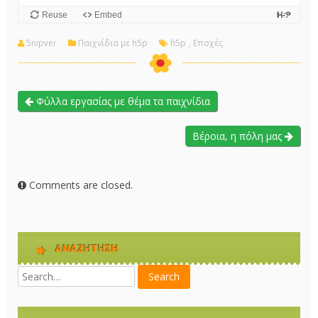
5nipver
Παιχνίδια με h5p
h5p
,
Εποχές
Φύλλα εργασίας με θέμα τα παιχνίδια
Βέροια, η πόλη μας
Comments are closed.
ΑΝΑΖΉΤΗΣΗ