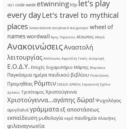
let's play
etwinning
code week
h5p
1821
every day
Let's travel to mythical
places
wheel of
liveworksheets
storyboard
storyjumper
names
wordwall
Αίσωπος
Άρης
Ήφαιστος
Αθηνά
Ανακοινώσεις
Αναστολή
λειτουργίας
Απόλλωνας
Αφροδίτη
Γονείς
Διατροφή
Ε.Ο.Δ.Υ.
Εποχές
Ευχαριστήριο
Μάρτης
Μαρτάκια
Παγκόσμια ημέρα παιδικού βιβλίου
Ποσειδώνας
Ρόμπιν
Προμηθέας
ΣΧΕΔΙΟ ΔΡΑΣΗς
Σαρακοστή
Σχέδια
Χριστούγεννα
Τριπόταμος
Δράσεις
Χριστούγεννα...αγάπης δώρα!
Ψυχολόγος
γράμματα
εξ αποστάσεως
αμυγδαλιά
εκπαίδευση
μυθολογία
πανδημία
νερό
πλανήτες
φιλαναγνωσία