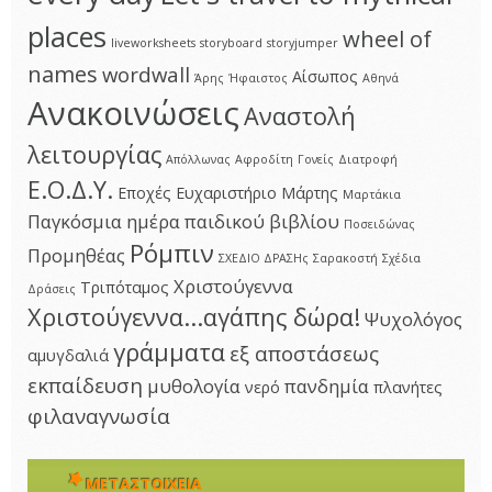
places
wheel of
liveworksheets
storyboard
storyjumper
names
wordwall
Αίσωπος
Άρης
Ήφαιστος
Αθηνά
Ανακοινώσεις
Αναστολή
λειτουργίας
Απόλλωνας
Αφροδίτη
Γονείς
Διατροφή
Ε.Ο.Δ.Υ.
Εποχές
Ευχαριστήριο
Μάρτης
Μαρτάκια
Παγκόσμια ημέρα παιδικού βιβλίου
Ποσειδώνας
Ρόμπιν
Προμηθέας
ΣΧΕΔΙΟ ΔΡΑΣΗς
Σαρακοστή
Σχέδια
Χριστούγεννα
Τριπόταμος
Δράσεις
Χριστούγεννα...αγάπης δώρα!
Ψυχολόγος
γράμματα
εξ αποστάσεως
αμυγδαλιά
εκπαίδευση
μυθολογία
πανδημία
νερό
πλανήτες
φιλαναγνωσία
ΜΕΤΑΣΤΟΙΧΕΊΑ