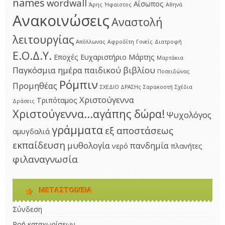
names
wordwall
Αίσωπος
Άρης
Ήφαιστος
Αθηνά
Ανακοινώσεις
Αναστολή
λειτουργίας
Απόλλωνας
Αφροδίτη
Γονείς
Διατροφή
Ε.Ο.Δ.Υ.
Εποχές
Ευχαριστήριο
Μάρτης
Μαρτάκια
Παγκόσμια ημέρα παιδικού βιβλίου
Ποσειδώνας
Ρόμπιν
Προμηθέας
ΣΧΕΔΙΟ ΔΡΑΣΗς
Σαρακοστή
Σχέδια
Χριστούγεννα
Τριπόταμος
Δράσεις
Χριστούγεννα...αγάπης δώρα!
Ψυχολόγος
γράμματα
εξ αποστάσεως
αμυγδαλιά
εκπαίδευση
μυθολογία
πανδημία
νερό
πλανήτες
φιλαναγνωσία
ΜΕΤΑΣΤΟΙΧΕΊΑ
Σύνδεση
Ροή καταχωρίσεων