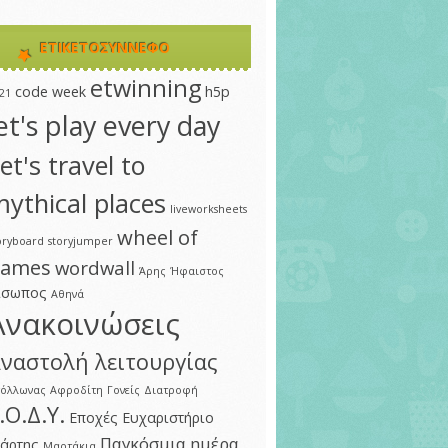
ΕΤΙΚΕΤΟΣΎΝΝΕΦΟ
etwinning
code week
h5p
21
et's play every day
et's travel to
ythical places
liveworksheets
wheel of
oryboard
storyjumper
ames
wordwall
Άρης
Ήφαιστος
ίσωπος
Αθηνά
Ανακοινώσεις
ναστολή λειτουργίας
πόλλωνας
Αφροδίτη
Γονείς
Διατροφή
.Ο.Δ.Υ.
Εποχές
Ευχαριστήριο
Παγκόσμια ημέρα
άρτης
Μαρτάκια