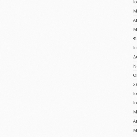
Ι
Μ
Α
Μ
Φ
Ι
Δ
Ν
Ο
Σ
Ι
Ι
Μ
Α
Μ