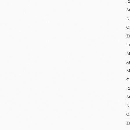
Ι
Δ
Ν
Ο
Σ
Ι
Μ
Α
Μ
Φ
Ι
Δ
Ν
Ο
Σ