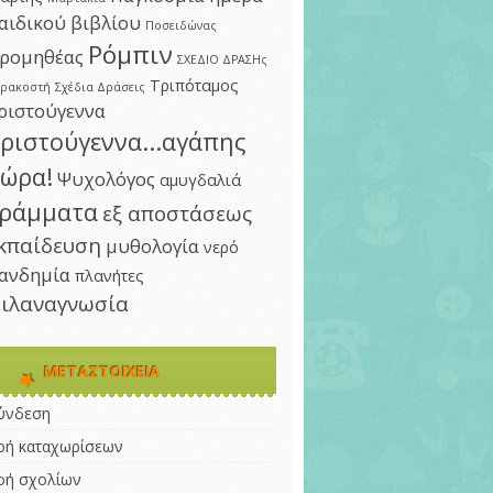
αιδικού βιβλίου
Ποσειδώνας
Ρόμπιν
ρομηθέας
ΣΧΕΔΙΟ ΔΡΑΣΗς
Τριπόταμος
αρακοστή
Σχέδια Δράσεις
ριστούγεννα
ριστούγεννα...αγάπης
ώρα!
Ψυχολόγος
αμυγδαλιά
ράμματα
εξ αποστάσεως
κπαίδευση
μυθολογία
νερό
ανδημία
πλανήτες
ιλαναγνωσία
ΜΕΤΑΣΤΟΙΧΕΊΑ
ύνδεση
οή καταχωρίσεων
οή σχολίων