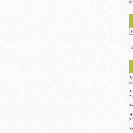
Φ
K
B
δ
Ε
Γ
Ε
Η
Σ
Κ