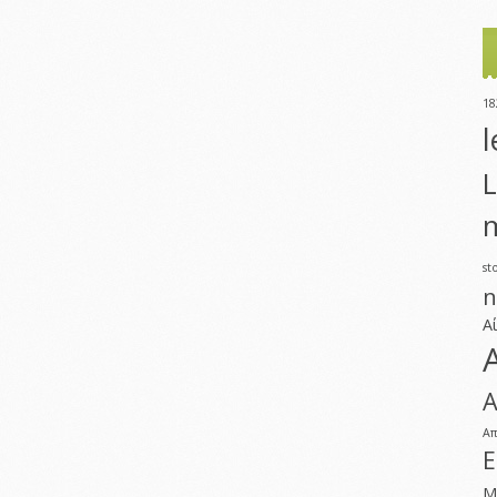
18
l
L
m
st
n
Α
Α
Α
Ε
Μ