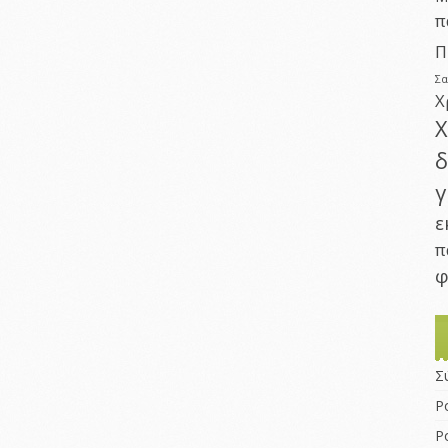
π
Π
Σ
Χ
Χ
δ
γ
ε
π
φ
Σ
Ρ
Ρ