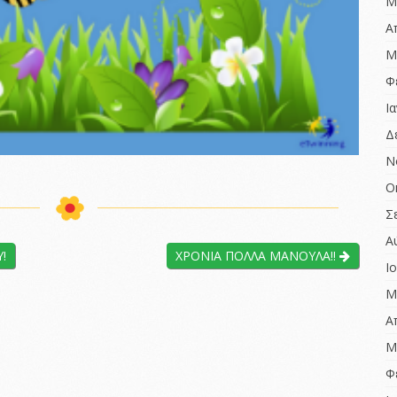
ΑΞΙΟΛΟΓΗΣΗΣ 2022-
Μ
2023
Birthdays around
Α
Europe
ΈΚΘΕΣΗ ΕΣΩΤΕΡΙΚΗΣ
Μ
ΑΞΙΟΛΟΓΗΣΗΣ 2022-
Χριστούγεννα…
2023
αγάπης δώρα
Φ
ΈΚΘΕΣΗ ΕΞΩΤΕΡΙΚΗΣ
Ι
ΑΞΙΟΛΟΓΗΣΗΣ 2021-
2022
Δ
ΈΚΘΕΣΗ ΕΣΩΤΕΡΙΚΗΣ
Ν
ΑΞΙΟΛΟΓΗΣΗΣ 2021-
Ο
2022
Σ
ΠΡΏΤΗ ΈΚΘΕΣΗ
ΕΣΩΤΕΡΙΚΗΣ
Α
ΑΞΙΟΛΟΓΗΣΗΣ 2020-
!
ΧΡΟΝΙΑ ΠΟΛΛΑ ΜΑΝΟΥΛΑ!!
2021
Ι
Μ
Α
Μ
Φ