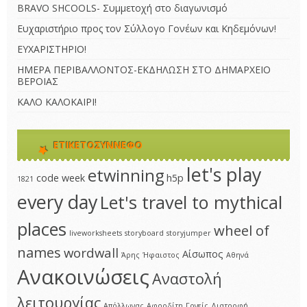
BRAVO SHCOOLS- Συμμετοχή στο διαγωνισμό
Ευχαριστήριο προς τον Σύλλογο Γονέων και Κηδεμόνων!
ΕΥΧΑΡΙΣΤΗΡΙΟ!
ΗΜΕΡΑ ΠΕΡΙΒΑΛΛΟΝΤΟΣ-ΕΚΔΗΛΩΣΗ ΣΤΟ ΔΗΜΑΡΧΕΙΟ
ΒΕΡΟΙΑΣ
ΚΑΛΟ ΚΑΛΟΚΑΙΡΙ!
ΕΤΙΚΕΤΟΣΎΝΝΕΦΟ
let's play
etwinning
code week
h5p
1821
every day
Let's travel to mythical
places
wheel of
liveworksheets
storyboard
storyjumper
names
wordwall
Αίσωπος
Άρης
Ήφαιστος
Αθηνά
Ανακοινώσεις
Αναστολή
λειτουργίας
Απόλλωνας
Αφροδίτη
Γονείς
Διατροφή