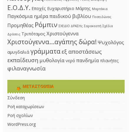
Ε.Ο.Δ.Υ.
Εποχές
Ευχαριστήριο
Μάρτης
Μαρτάκια
Παγκόσμια ημέρα παιδικού βιβλίου
Ποσειδώνας
Ρόμπιν
Προμηθέας
ΣΧΕΔΙΟ ΔΡΑΣΗς
Σαρακοστή
Σχέδια
Χριστούγεννα
Τριπόταμος
Δράσεις
Χριστούγεννα...αγάπης δώρα!
Ψυχολόγος
γράμματα
εξ αποστάσεως
αμυγδαλιά
εκπαίδευση
μυθολογία
πανδημία
νερό
πλανήτες
φιλαναγνωσία
ΜΕΤΑΣΤΟΙΧΕΊΑ
Σύνδεση
Ροή καταχωρίσεων
Ροή σχολίων
WordPress.org