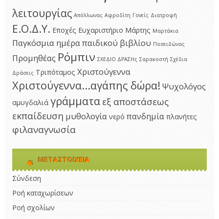
λειτουργίας
Απόλλωνας
Αφροδίτη
Γονείς
Διατροφή
Ε.Ο.Δ.Υ.
Εποχές
Ευχαριστήριο
Μάρτης
Μαρτάκια
Παγκόσμια ημέρα παιδικού βιβλίου
Ποσειδώνας
Ρόμπιν
Προμηθέας
ΣΧΕΔΙΟ ΔΡΑΣΗς
Σαρακοστή
Σχέδια
Χριστούγεννα
Τριπόταμος
Δράσεις
Χριστούγεννα...αγάπης δώρα!
Ψυχολόγος
γράμματα
εξ αποστάσεως
αμυγδαλιά
εκπαίδευση
μυθολογία
πανδημία
νερό
πλανήτες
φιλαναγνωσία
ΜΕΤΑΣΤΟΙΧΕΊΑ
Σύνδεση
Ροή καταχωρίσεων
Ροή σχολίων