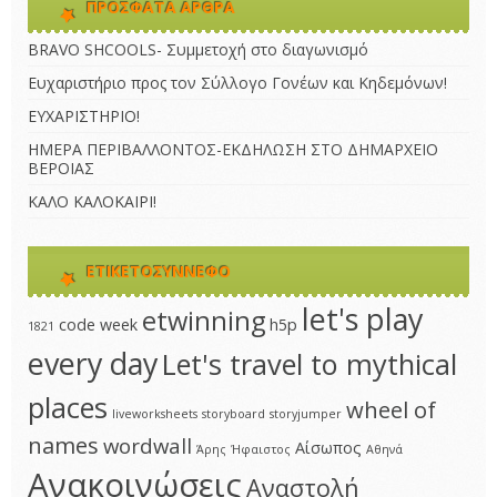
ΠΡΌΣΦΑΤΑ ΆΡΘΡΑ
BRAVO SHCOOLS- Συμμετοχή στο διαγωνισμό
Ευχαριστήριο προς τον Σύλλογο Γονέων και Κηδεμόνων!
ΕΥΧΑΡΙΣΤΗΡΙΟ!
ΗΜΕΡΑ ΠΕΡΙΒΑΛΛΟΝΤΟΣ-ΕΚΔΗΛΩΣΗ ΣΤΟ ΔΗΜΑΡΧΕΙΟ
ΒΕΡΟΙΑΣ
ΚΑΛΟ ΚΑΛΟΚΑΙΡΙ!
ΕΤΙΚΕΤΟΣΎΝΝΕΦΟ
let's play
etwinning
code week
h5p
1821
every day
Let's travel to mythical
places
wheel of
liveworksheets
storyboard
storyjumper
names
wordwall
Αίσωπος
Άρης
Ήφαιστος
Αθηνά
Ανακοινώσεις
Αναστολή