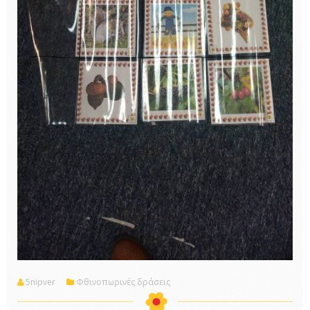
5nipver
Φθινοπωρινές δράσεις