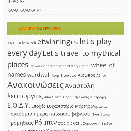
ΒΕΡΟΙΑΣ
ΚΑΛΟ ΚΑΛΟΚΑΙΡΙ!
ΕΤΙΚΕΤΟΣΎΝΝΕΦΟ
let's play
etwinning
code week
h5p
1821
every day
Let's travel to mythical
places
wheel of
liveworksheets
storyboard
storyjumper
names
wordwall
Αίσωπος
Άρης
Ήφαιστος
Αθηνά
Ανακοινώσεις
Αναστολή
λειτουργίας
Απόλλωνας
Αφροδίτη
Γονείς
Διατροφή
Ε.Ο.Δ.Υ.
Εποχές
Ευχαριστήριο
Μάρτης
Μαρτάκια
Παγκόσμια ημέρα παιδικού βιβλίου
Ποσειδώνας
Ρόμπιν
Προμηθέας
ΣΧΕΔΙΟ ΔΡΑΣΗς
Σαρακοστή
Σχέδια
Χριστούγεννα