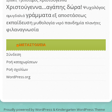
Τριπόταμος
Δράσεις
Χριστούγεννα...αγάπης δώρα!
Ψυχολόγος
γράμματα
εξ αποστάσεως
αμυγδαλιά
εκπαίδευση
μυθολογία
πανδημία
νερό
πλανήτες
φιλαναγνωσία
ΜΕΤΑΣΤΟΙΧΕΊΑ
Σύνδεση
Ροή καταχωρίσεων
Ροή σχολίων
WordPress.org
Proudly powered by WordPress
&
Kindergarten WordPress Theme