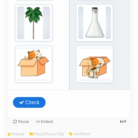
5nipver
Παιχνίδια με h5p
αντίθετα