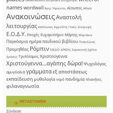
liveworksheets
storyboard
storyjumper
names
wordwall
Αίσωπος
Άρης
Ήφαιστος
Αθηνά
Ανακοινώσεις
Αναστολή
λειτουργίας
Απόλλωνας
Αφροδίτη
Γονείς
Διατροφή
Ε.Ο.Δ.Υ.
Εποχές
Ευχαριστήριο
Μάρτης
Μαρτάκια
Παγκόσμια ημέρα παιδικού βιβλίου
Ποσειδώνας
Ρόμπιν
Προμηθέας
ΣΧΕΔΙΟ ΔΡΑΣΗς
Σαρακοστή
Σχέδια
Χριστούγεννα
Τριπόταμος
Δράσεις
Χριστούγεννα...αγάπης δώρα!
Ψυχολόγος
γράμματα
εξ αποστάσεως
αμυγδαλιά
εκπαίδευση
μυθολογία
πανδημία
νερό
πλανήτες
φιλαναγνωσία
ΜΕΤΑΣΤΟΙΧΕΊΑ
Σύνδεση