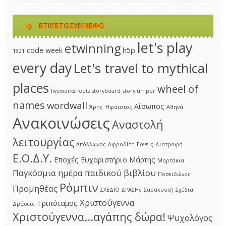
ΕΤΙΚΕΤΟΣΎΝΝΕΦΟ
let's play
etwinning
code week
h5p
1821
every day
Let's travel to mythical
places
wheel of
liveworksheets
storyboard
storyjumper
names
wordwall
Αίσωπος
Άρης
Ήφαιστος
Αθηνά
Ανακοινώσεις
Αναστολή
λειτουργίας
Απόλλωνας
Αφροδίτη
Γονείς
Διατροφή
Ε.Ο.Δ.Υ.
Εποχές
Ευχαριστήριο
Μάρτης
Μαρτάκια
Παγκόσμια ημέρα παιδικού βιβλίου
Ποσειδώνας
Ρόμπιν
Προμηθέας
ΣΧΕΔΙΟ ΔΡΑΣΗς
Σαρακοστή
Σχέδια
Χριστούγεννα
Τριπόταμος
Δράσεις
Χριστούγεννα...αγάπης δώρα!
Ψυχολόγος