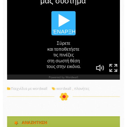
Παιχνίδια με wordwall
wordwall
,
πλανήτες
ΑΝΑΖΉΤΗΣΗ