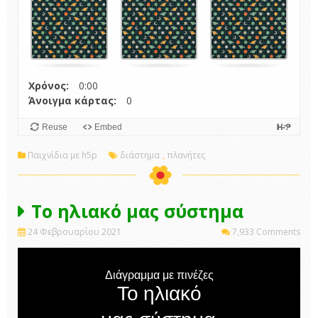
Χρόνος:
0:00
Άνοιγμα κάρτας:
0
Reuse
Embed
Παιχνίδια με h5p
διάστημα
,
πλανήτες
Το ηλιακό μας σύστημα
24 Φεβρουαρίου 2021
7,933 Comments