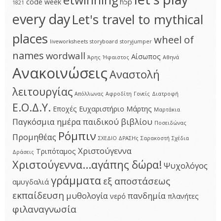
etwinning
code week
h5p
1821
every day
Let's travel to mythical
places
wheel of
liveworksheets
storyboard
storyjumper
names
wordwall
Αίσωπος
Άρης
Ήφαιστος
Αθηνά
Ανακοινώσεις
Αναστολή
λειτουργίας
Απόλλωνας
Αφροδίτη
Γονείς
Διατροφή
Ε.Ο.Δ.Υ.
Εποχές
Ευχαριστήριο
Μάρτης
Μαρτάκια
Παγκόσμια ημέρα παιδικού βιβλίου
Ποσειδώνας
Ρόμπιν
Προμηθέας
ΣΧΕΔΙΟ ΔΡΑΣΗς
Σαρακοστή
Σχέδια
Χριστούγεννα
Τριπόταμος
Δράσεις
Χριστούγεννα...αγάπης δώρα!
Ψυχολόγος
γράμματα
εξ αποστάσεως
αμυγδαλιά
εκπαίδευση
μυθολογία
πανδημία
νερό
πλανήτες
φιλαναγνωσία