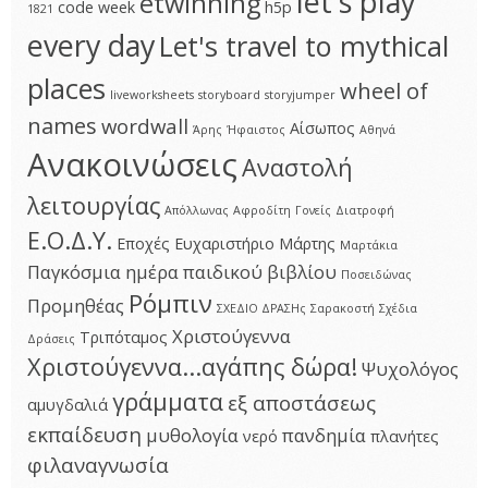
let's play
etwinning
code week
h5p
1821
every day
Let's travel to mythical
places
wheel of
liveworksheets
storyboard
storyjumper
names
wordwall
Αίσωπος
Άρης
Ήφαιστος
Αθηνά
Ανακοινώσεις
Αναστολή
λειτουργίας
Απόλλωνας
Αφροδίτη
Γονείς
Διατροφή
Ε.Ο.Δ.Υ.
Εποχές
Ευχαριστήριο
Μάρτης
Μαρτάκια
Παγκόσμια ημέρα παιδικού βιβλίου
Ποσειδώνας
Ρόμπιν
Προμηθέας
ΣΧΕΔΙΟ ΔΡΑΣΗς
Σαρακοστή
Σχέδια
Χριστούγεννα
Τριπόταμος
Δράσεις
Χριστούγεννα...αγάπης δώρα!
Ψυχολόγος
γράμματα
εξ αποστάσεως
αμυγδαλιά
εκπαίδευση
μυθολογία
πανδημία
νερό
πλανήτες
φιλαναγνωσία