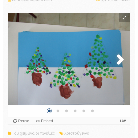
Του χειμώνα οι πινελιές
Χριστούγεννα