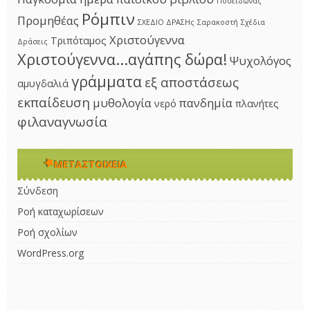
Ποσειδώνας
Ρόμπιν
Προμηθέας
ΣΧΕΔΙΟ ΔΡΑΣΗς
Σαρακοστή
Σχέδια
Χριστούγεννα
Τριπόταμος
Δράσεις
Χριστούγεννα...αγάπης δώρα!
Ψυχολόγος
γράμματα
εξ αποστάσεως
αμυγδαλιά
εκπαίδευση
μυθολογία
πανδημία
νερό
πλανήτες
φιλαναγνωσία
ΜΕΤΑΣΤΟΙΧΕΊΑ
Σύνδεση
Ροή καταχωρίσεων
Ροή σχολίων
WordPress.org