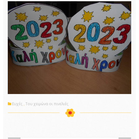
Ευχές
,
Του χειμώνα οι πινελιές