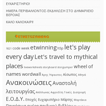
ΕΥΧΑΡΙΣΤΗΡΙΟ!
ΗΜΕΡΑ ΠΕΡΙΒΑΛΛΟΝΤΟΣ-ΕΚΔΗΛΩΣΗ ΣΤΟ ΔΗΜΑΡΧΕΙΟ
ΒΕΡΟΙΑΣ
ΚΑΛΟ ΚΑΛΟΚΑΙΡΙ!
ΕΤΙΚΕΤΟΣΎΝΝΕΦΟ
let's play
etwinning
code week
h5p
1821
every day
Let's travel to mythical
places
wheel of
liveworksheets
storyboard
storyjumper
names
wordwall
Αίσωπος
Άρης
Ήφαιστος
Αθηνά
Ανακοινώσεις
Αναστολή
λειτουργίας
Απόλλωνας
Αφροδίτη
Γονείς
Διατροφή
Ε.Ο.Δ.Υ.
Εποχές
Ευχαριστήριο
Μάρτης
Μαρτάκια
Παγκόσμια ημέρα παιδικού βιβλίου