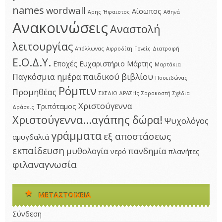
names
wordwall
Αίσωπος
Άρης
Ήφαιστος
Αθηνά
Ανακοινώσεις
Αναστολή
λειτουργίας
Απόλλωνας
Αφροδίτη
Γονείς
Διατροφή
Ε.Ο.Δ.Υ.
Εποχές
Ευχαριστήριο
Μάρτης
Μαρτάκια
Παγκόσμια ημέρα παιδικού βιβλίου
Ποσειδώνας
Ρόμπιν
Προμηθέας
ΣΧΕΔΙΟ ΔΡΑΣΗς
Σαρακοστή
Σχέδια
Χριστούγεννα
Τριπόταμος
Δράσεις
Χριστούγεννα...αγάπης δώρα!
Ψυχολόγος
γράμματα
εξ αποστάσεως
αμυγδαλιά
εκπαίδευση
μυθολογία
πανδημία
νερό
πλανήτες
φιλαναγνωσία
ΜΕΤΑΣΤΟΙΧΕΊΑ
Σύνδεση