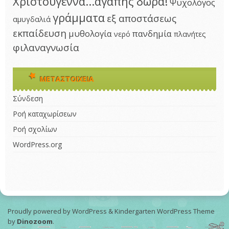
Χριστούγεννα...αγάπης δώρα!
Ψυχολόγος
γράμματα
εξ αποστάσεως
αμυγδαλιά
εκπαίδευση
μυθολογία
πανδημία
νερό
πλανήτες
φιλαναγνωσία
ΜΕΤΑΣΤΟΙΧΕΊΑ
Σύνδεση
Ροή καταχωρίσεων
Ροή σχολίων
WordPress.org
Proudly powered by WordPress
&
Kindergarten WordPress Theme
by
Dinozoom
.