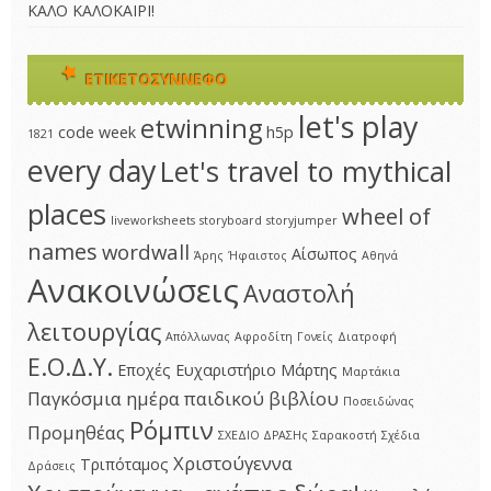
ΚΑΛΟ ΚΑΛΟΚΑΙΡΙ!
ΕΤΙΚΕΤΟΣΎΝΝΕΦΟ
let's play
etwinning
code week
h5p
1821
every day
Let's travel to mythical
places
wheel of
liveworksheets
storyboard
storyjumper
names
wordwall
Αίσωπος
Άρης
Ήφαιστος
Αθηνά
Ανακοινώσεις
Αναστολή
λειτουργίας
Απόλλωνας
Αφροδίτη
Γονείς
Διατροφή
Ε.Ο.Δ.Υ.
Εποχές
Ευχαριστήριο
Μάρτης
Μαρτάκια
Παγκόσμια ημέρα παιδικού βιβλίου
Ποσειδώνας
Ρόμπιν
Προμηθέας
ΣΧΕΔΙΟ ΔΡΑΣΗς
Σαρακοστή
Σχέδια
Χριστούγεννα
Τριπόταμος
Δράσεις