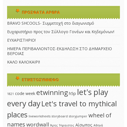
ΠΡΌΣΦΑΤΑ ΆΡΘΡΑ
BRAVO SHCOOLS- Συμμετοχή στο διαγωνισμό
Ευχαριστήριο προς τον Σύλλογο Γονέων και Κηδεμόνων!
ΕΥΧΑΡΙΣΤΗΡΙΟ!
ΗΜΕΡΑ ΠΕΡΙΒΑΛΛΟΝΤΟΣ-ΕΚΔΗΛΩΣΗ ΣΤΟ ΔΗΜΑΡΧΕΙΟ
ΒΕΡΟΙΑΣ
ΚΑΛΟ ΚΑΛΟΚΑΙΡΙ!
ΕΤΙΚΕΤΟΣΎΝΝΕΦΟ
let's play
etwinning
code week
h5p
1821
every day
Let's travel to mythical
places
wheel of
liveworksheets
storyboard
storyjumper
names
wordwall
Αίσωπος
Άρης
Ήφαιστος
Αθηνά