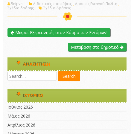
5nipver
Διδακτικές επισκέψεις
,
Δράσεις Ενεργού Πολίτη
,
Σχέδια δράσης
Σχέδια Δράσεις
Μικροί Εξερευνητές στον Κόσμο των Εντόμων!
Μετάβαση στο δημοτικό
ΑΝΑΖΉΤΗΣΗ
ΙΣΤΟΡΙΚΌ
Ιούνιος 2026
Μάιος 2026
Απρίλιος 2026
Μάρτιος 2026