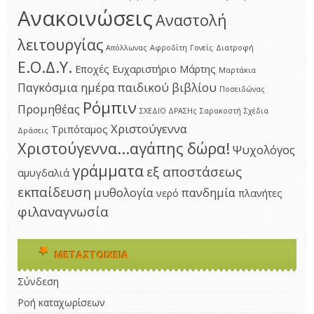
Ανακοινώσεις
Αναστολή
λειτουργίας
Απόλλωνας
Αφροδίτη
Γονείς
Διατροφή
Ε.Ο.Δ.Υ.
Εποχές
Ευχαριστήριο
Μάρτης
Μαρτάκια
Παγκόσμια ημέρα παιδικού βιβλίου
Ποσειδώνας
Ρόμπιν
Προμηθέας
ΣΧΕΔΙΟ ΔΡΑΣΗς
Σαρακοστή
Σχέδια
Χριστούγεννα
Τριπόταμος
Δράσεις
Χριστούγεννα...αγάπης δώρα!
Ψυχολόγος
γράμματα
εξ αποστάσεως
αμυγδαλιά
εκπαίδευση
μυθολογία
πανδημία
νερό
πλανήτες
φιλαναγνωσία
ΜΕΤΑΣΤΟΙΧΕΊΑ
Σύνδεση
Ροή καταχωρίσεων